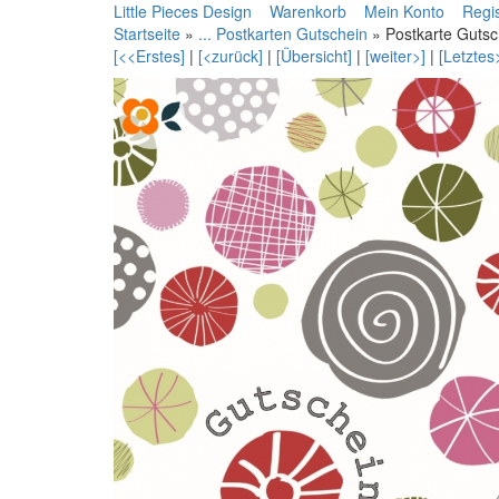
Little Pieces Design
Warenkorb
Mein Konto
Regis
Startseite
»
... Postkarten Gutschein
»
Postkarte Gutsc
[<<Erstes]
|
[<zurück]
|
[Übersicht]
|
[weiter>]
|
[Letztes